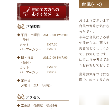
台風(-_-;)
初めての方へのおすす
おはようございます(^
台風の進路が気に
ったです。
◆ 平日・土曜日
AM10:00-PM8:00
今年は台風による
- 受付 -
午後からは、雨もや
PM7:30
カット
美容院どうしよう
PM6:30
パーマorカラー
で、お知らせです
◆ 日・祝日
AM10:00-PM7:00
に行こうか考えて
- 受付 -
☆お待ちしており
PM6:30
カット
PM5:30
パーマorカラー
足元お気をつけにな
雨で、ゆっくりされ
◆ 定休日
月曜日・第1・3火曜日
◆ 京王線 仙川駅 徒歩3分