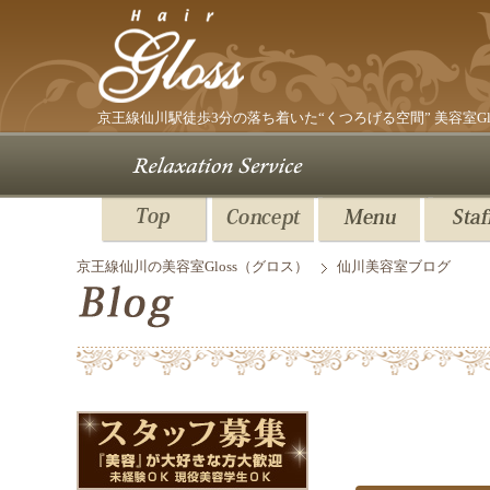
京王線仙川駅
徒歩3分の落ち着いた“くつろげる空間”
美容室G
京王線仙川の美容室Gloss（グロス）
仙川美容室ブログ
美容室GLOSS スタッ