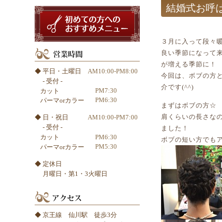
結婚式お呼
初めての方へのおすす
３月に入って段々
良い季節になって
が増える季節に！
◆ 平日・土曜日
AM10:00-PM8:00
今回は、ボブの方
- 受付 -
介です(^^)
PM7:30
カット
PM6:30
パーマorカラー
まずはボブの方☆
肩くらいの長さな
◆ 日・祝日
AM10:00-PM7:00
- 受付 -
ました！
PM6:30
カット
ボブの短い方でも
PM5:30
パーマorカラー
◆ 定休日
月曜日・第1・3火曜日
◆ 京王線 仙川駅 徒歩3分