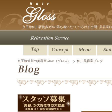
京王線仙川駅
徒歩3分の落ち着いた“くつろげる空間”
美容室G
京王線仙川の美容室Gloss（グロス）
仙川美容室ブログ
美容室GLOSS スタッ