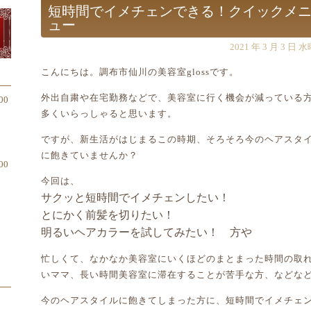
短時間でイメチェンできる！クイックメ
初めての方へのおすすめメニュー
ュー
2021 年 3 月 3 日 
こんにちは。調布市仙川の美容室glossです。
外出自粛や在宅勤務などで、美容室に行く機会が減っている
00
多くいらっしゃると思います。
ですが、新生活がはじまるこの時期、そろそろ今のヘアスタ
に飽きていませんか？
00
今回は、
サクッと短時間でイメチェンしたい！
とにかく前髪を切りたい！
明るいヘアカラーを試してみたい！ 方や
忙しくて、なかなか美容室にいくほどのまとまった時間の取
いママ、長い時間美容室に滞在することが苦手な方、などな
今のヘアスタイルに飽きてしまった方に、短時間でイメチェ