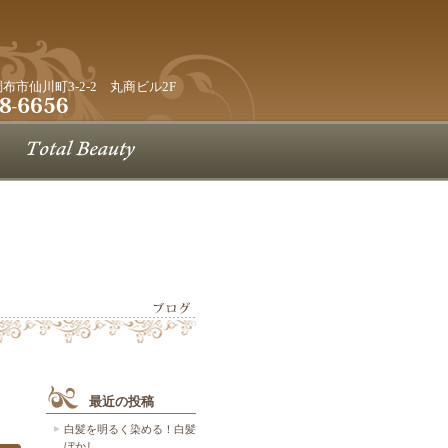
都調布市仙川町3-2-2 丸商ビル2F
最近の投稿
白髪を明るく染める！白髪
ぼかし