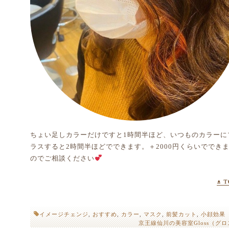
ちょい足しカラーだけですと1時間半ほど、いつものカラーに
ラスすると2時間半ほどでできます。＋2000円くらいででき
のでご相談ください
イメージチェンジ
,
おすすめ
,
カラー
,
マスク
,
前髪カット
,
小顔効果
京王線仙川の美容室Gloss（グ