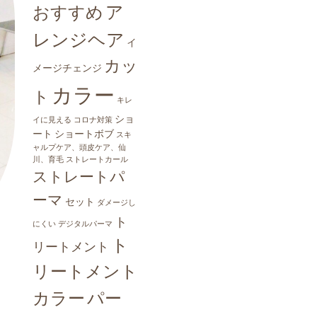
ア
おすすめ
レンジヘア
イ
カッ
メージチェンジ
カラー
ト
キレ
ショ
イに見える
コロナ対策
ート
ショートボブ
スキ
ャルプケア、頭皮ケア、仙
川、育毛
ストレートカール
ストレートパ
ーマ
セット
ダメージし
ト
にくい
デジタルパーマ
ト
リートメント
リートメント
パー
カラー