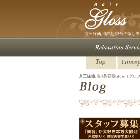
京王線仙川駅
徒歩3分の落ち着
京王線仙川の美容室Gloss（グロ