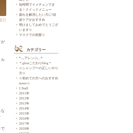
ニ
短時間でイメチェンでき
る！クイックメニュー
疲れを解消したい方に!頭
皮ケアがおすすめ
水曜日
明けましておめでとうござ
います☆
マスクでの前髪☆
方が
カテゴリー
*:.｡アレンジ｡.:*
イル
＊glossこだわりblog＊
☆シャンプーの正しいやり
方☆
☆初めての方へのおすすめ
menu☆
1:Staff
2011年
2012年
2013年
2014年
れな
2015年
ど
2016年
2017年
ンで
2018年