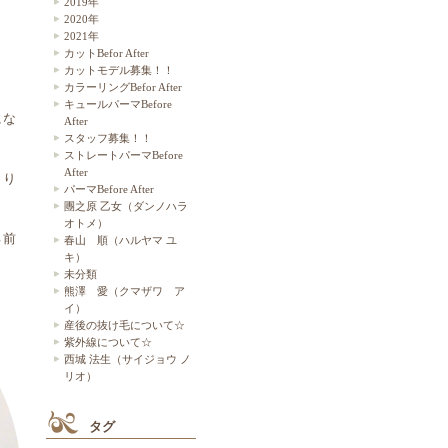
2019年
2020年
2021年
カットBefor After
カットモデル募集！！
カラーリングBefor After
キュールパーマBefore
にな
After
スタッフ募集！！
ストレートパーマBefore
After
より
パーマBefore After
團之原 乙女（ダンノハラ
オトメ）
る前
春山 順（ハルヤマ ユ
キ）
未分類
熊澤 愛（クマザワ ア
イ）
産後の抜け毛について☆
紫外線について☆
西城 法生（サイジョウ ノ
リオ）
タグ