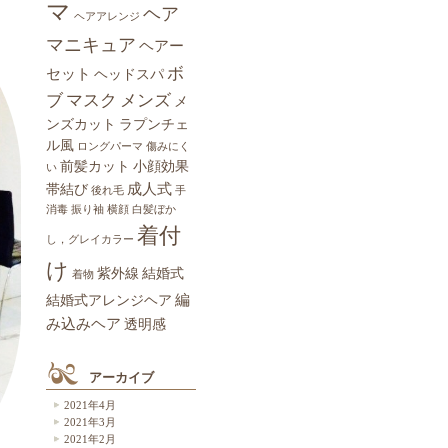
マ
ヘア
ヘアアレンジ
マニキュア
ヘアー
ボ
セット
ヘッドスパ
ブ
マスク
メンズ
メ
ンズカット
ラプンチェ
ル風
ロングパーマ
傷みにく
前髪カット
小顔効果
い
成人式
帯結び
後れ毛
手
消毒
振り袖
横顔
白髪ぼか
着付
し，グレイカラー
け
紫外線
結婚式
着物
編
結婚式アレンジヘア
み込みヘア
透明感
アーカイブ
2021年4月
2021年3月
2021年2月