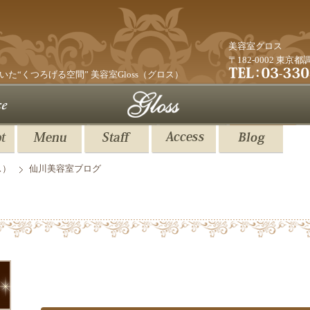
美容室グロス
〒182-0002 東京
いた“くつろげる空間”
美容室Gloss（グロス）
ス）
仙川美容室ブログ
美容室GLOSS スタッフ募集