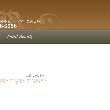
都調布市仙川町3-2-2 丸商ビル2F