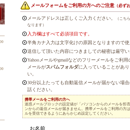
メールフォームをご利用の方へのご注意
（必ず
初めての方へのおすすめメニュー
メールアドレスは正しくご入力ください。
（こち
なります）
入力欄はすべて必須項目です。
00
半角カナ入力は文字化けの原因となりますので使
送信して頂いた内容につきましての秘密は厳守い
Yahooメールやgmailなどのフリーメールをご
メールが
スパムフォルダ
に入っていることがあり
00
い。
30分以上たっても自動返信メールが届かない場合
話ください。
携帯メールをご利用の方へ
迷惑メールブロックの設定値が「パソコンからのメールを拒
ンからの返信メールが届きません。携帯メールをご利用の方
ルを受信できるようにあらかじめ設定してください。
お名前